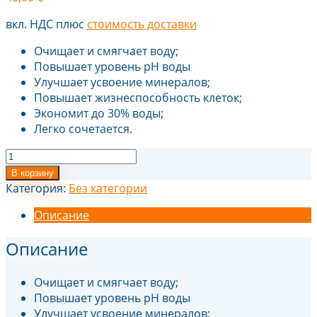
вкл. НДС
плюс
стоимость доставки
Очищает и смягчает воду;
Повышает уровень pH воды
Улучшает усвоение минералов;
Повышает жизнеспособность клеток;
Экономит до 30% воды;
Легко сочетается.
Количество
товара
В корзину
Ионизированная
Категория:
Без категории
насадка
Описание
для
душа
Описание
Очищает и смягчает воду;
Повышает уровень pH воды
Улучшает усвоение минералов;