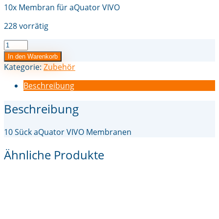
10x Membran für aQuator VIVO
228 vorrätig
aQuator
VIVO
In den Warenkorb
Membran
Kategorie:
Zubehör
10
Beschreibung
Stück
Menge
Beschreibung
10 Sück aQuator VIVO Membranen
Ähnliche Produkte