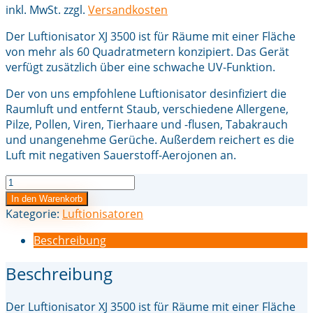
inkl. MwSt.
zzgl.
Versandkosten
Der Luftionisator XJ 3500 ist für Räume mit einer Fläche
von mehr als 60 Quadratmetern konzipiert. Das Gerät
verfügt zusätzlich über eine schwache UV-Funktion.
Der von uns empfohlene Luftionisator desinfiziert die
Raumluft und entfernt Staub, verschiedene Allergene,
Pilze, Pollen, Viren, Tierhaare und -flusen, Tabakrauch
und unangenehme Gerüche. Außerdem reichert es die
Luft mit negativen Sauerstoff-Aerojonen an.
Luftionisator
XJ
In den Warenkorb
3500
Kategorie:
Luftionisatoren
Menge
Beschreibung
Beschreibung
Der Luftionisator XJ 3500 ist für Räume mit einer Fläche